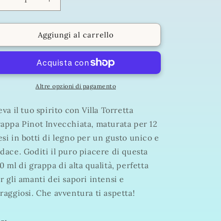
Diminuisci
Aumenta
quantità
quantità
per
per
Villa
Villa
Aggiungi al carrello
Torretta
Torretta
Grappa
Grappa
Pinot
Pinot
Invecchiata
Invecchiata
12
12
Altre opzioni di pagamento
mesi
mesi
700
700
eva il tuo spirito con Villa Torretta
ml
ml
appa Pinot Invecchiata, maturata per 12
si in botti di legno per un gusto unico e
dace. Goditi il puro piacere di questa
0 ml di grappa di alta qualità, perfetta
r gli amanti dei sapori intensi e
raggiosi. Che avventura ti aspetta!