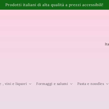
Prodotti italiani di alta qualità a prezzi accessibili!
P
a
e
s
e
e , vini e liquori
Formaggi e salumi
Pasta e noodles
/
A
r