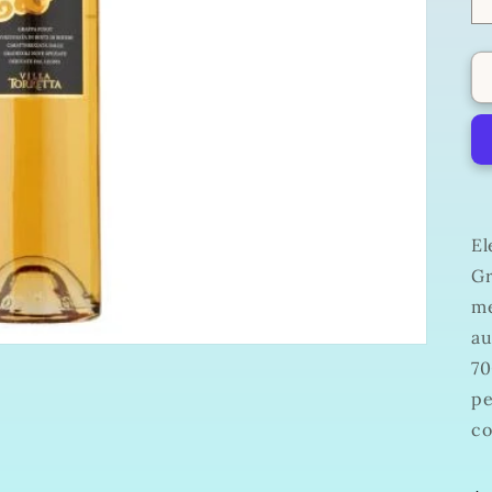
El
Gr
me
au
70
pe
co