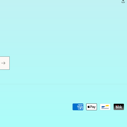
Metodi
di
pagamento