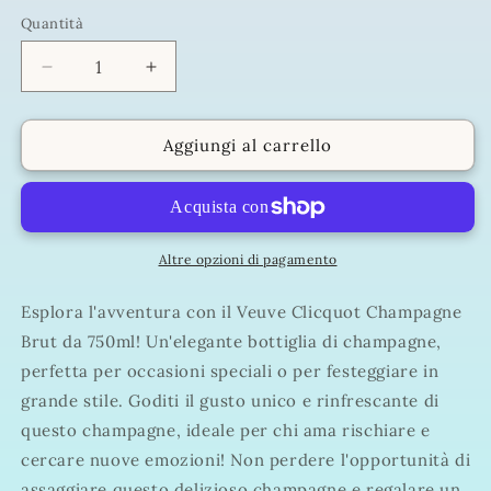
listino
Quantità
Quantità
Diminuisci
Aumenta
quantità
quantità
per
per
Veuve
Veuve
Aggiungi al carrello
Clicquot
Clicquot
Champagne
Champagne
Brut
Brut
750ml
750ml
Altre opzioni di pagamento
Esplora l'avventura con il Veuve Clicquot Champagne
Brut da 750ml! Un'elegante bottiglia di champagne,
perfetta per occasioni speciali o per festeggiare in
grande stile. Goditi il gusto unico e rinfrescante di
questo champagne, ideale per chi ama rischiare e
cercare nuove emozioni! Non perdere l'opportunità di
assaggiare questo delizioso champagne e regalare un