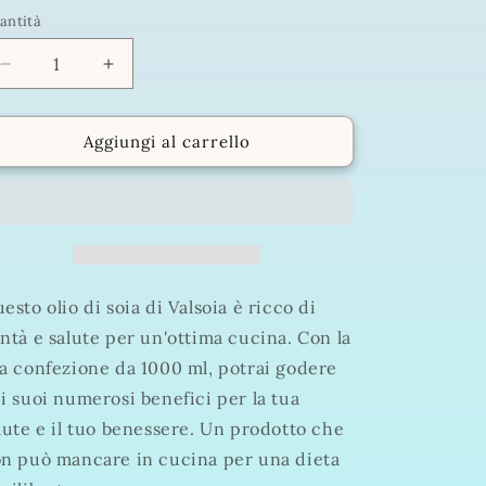
antità
antità
Diminuisci
Aumenta
quantità
quantità
per
per
VALSOIA
VALSOIA
Aggiungi al carrello
BONTÀ
BONTÀ
E
E
SALUTE
SALUTE
OLIO
OLIO
DI
DI
SOIA
SOIA
1000
1000
esto olio di soia di Valsoia è ricco di
ML
ML
ntà e salute per un'ottima cucina. Con la
a confezione da 1000 ml, potrai godere
i suoi numerosi benefici per la tua
lute e il tuo benessere. Un prodotto che
n può mancare in cucina per una dieta