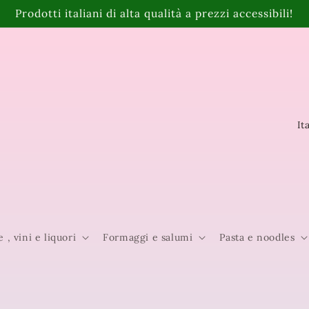
Prodotti italiani di alta qualità a prezzi accessibili!
P
a
e
s
e
e , vini e liquori
Formaggi e salumi
Pasta e noodles
/
A
r