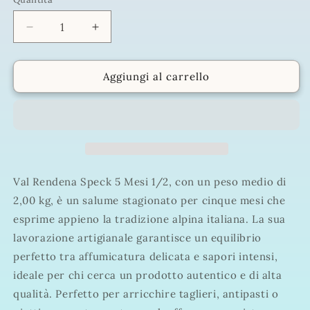
Quantità
Diminuisci
Aumenta
quantità
quantità
per
per
Val
Val
Aggiungi al carrello
Rendena
Rendena
Speck
Speck
5
5
Mesi
Mesi
1/2
1/2
Peso
Peso
medio
medio
Val Rendena Speck 5 Mesi 1/2, con un peso medio di
2,00
2,00
2,00 kg, è un salume stagionato per cinque mesi che
kg
kg
esprime appieno la tradizione alpina italiana. La sua
lavorazione artigianale garantisce un equilibrio
perfetto tra affumicatura delicata e sapori intensi,
ideale per chi cerca un prodotto autentico e di alta
qualità. Perfetto per arricchire taglieri, antipasti o