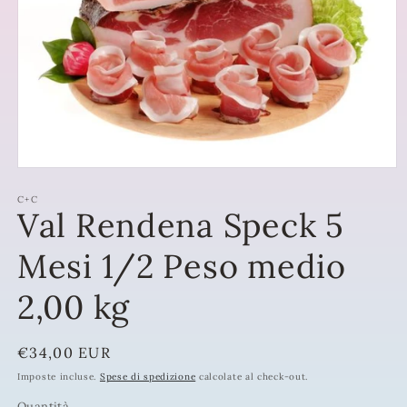
Apri
contenuti
multimediali
C+C
Val Rendena Speck 5
1
in
finestra
Mesi 1/2 Peso medio
modale
2,00 kg
Prezzo
€34,00 EUR
di
Imposte incluse.
Spese di spedizione
calcolate al check-out.
listino
Quantità