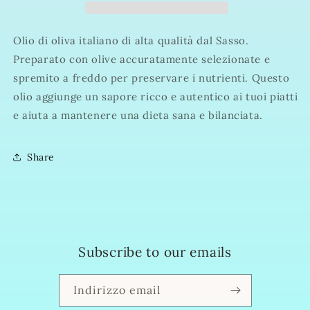
OLIVA
OLIVA
1
1
L
L
Olio di oliva italiano di alta qualità dal Sasso.
Preparato con olive accuratamente selezionate e
spremito a freddo per preservare i nutrienti. Questo
olio aggiunge un sapore ricco e autentico ai tuoi piatti
e aiuta a mantenere una dieta sana e bilanciata.
Share
Subscribe to our emails
Indirizzo email