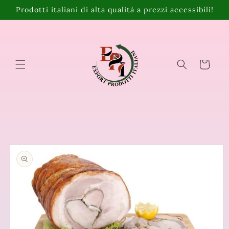
Vai
Prodotti italiani di alta qualità a prezzi accessibili!
direttamente
ai contenuti
Carrello
Passa alle
informazioni
sul prodotto