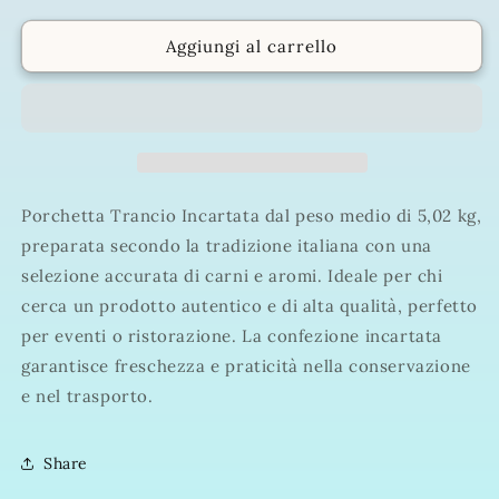
per
per
Porchetta
Porchetta
Aggiungi al carrello
Trancio
Trancio
Incartata
Incartata
Peso
Peso
medio
medio
5,02
5,02
kg
kg
Porchetta Trancio Incartata dal peso medio di 5,02 kg,
preparata secondo la tradizione italiana con una
selezione accurata di carni e aromi. Ideale per chi
cerca un prodotto autentico e di alta qualità, perfetto
per eventi o ristorazione. La confezione incartata
garantisce freschezza e praticità nella conservazione
e nel trasporto.
Share