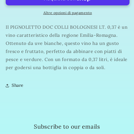
BOLOGNESI
BOLOGNESI
LT.
LT.
0,375
0,375
Altre opzioni di pagamento
Il PIGNOLETTO DOC COLLI BOLOGNESI LT. 0,37 è un
vino caratteristico della regione Emilia-Romagna.
Ottenuto da uve bianche, questo vino ha un gusto
fresco e fruttato, perfetto da abbinare con piatti di
pesce e verdure. Con un formato da 0,37 litri, è ideale
per godersi una bottiglia in coppia o da soli.
Share
Subscribe to our emails