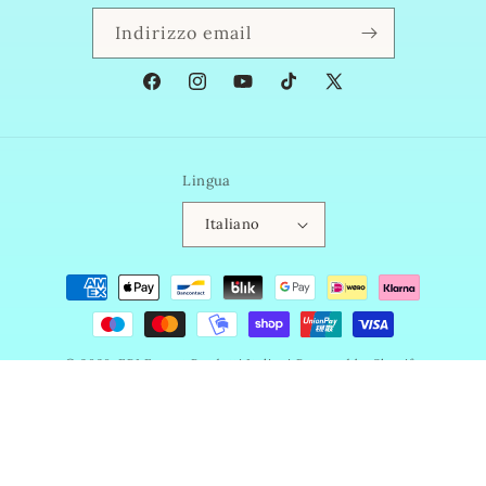
Indirizzo email
Facebook
Instagram
YouTube
TikTok
X
(Twitter)
Lingua
Italiano
Metodi
di
pagamento
© 2026,
EPI Export Prodotti Italiani
Powered by Shopify
Informativa sui rimborsi
Informativa sulla privacy
Termini e condizioni del servizio
Informativa sulle spedizioni
Recapiti
Informativa legale