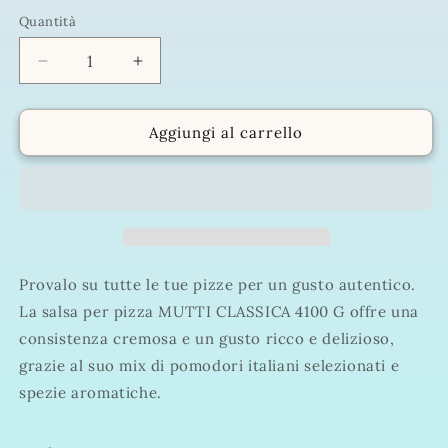
listino
Quantità
Quantità
Diminuisci
Aumenta
quantità
quantità
per
per
MUTTI
MUTTI
Aggiungi al carrello
PIZZA
PIZZA
SAUCE
SAUCE
CLASSICA
CLASSICA
4100
4100
G
G
Provalo su tutte le tue pizze per un gusto autentico.
La salsa per pizza MUTTI CLASSICA 4100 G offre una
consistenza cremosa e un gusto ricco e delizioso,
grazie al suo mix di pomodori italiani selezionati e
spezie aromatiche.