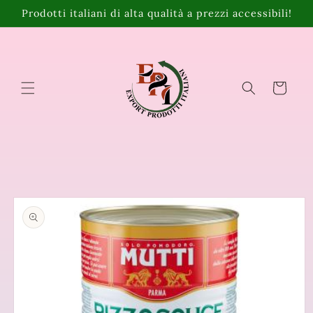
Vai
Prodotti italiani di alta qualità a prezzi accessibili!
direttamente
ai contenuti
Carrello
Passa alle
informazioni
sul prodotto