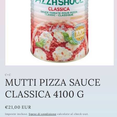
Apri
contenuti
multimediali
C+C
MUTTI PIZZA SAUCE
1
in
finestra
CLASSICA 4100 G
modale
Prezzo
€21,00 EUR
di
Imposte incluse.
Spese di spedizione
calcolate al check-out.