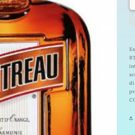
Es
BT
in
sc
di
pr
C