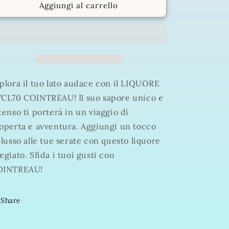
LIQUORE
LIQUORE
Aggiungi al carrello
BTCL70
BTCL70
COINTREAU
COINTREAU
plora il tuo lato audace con il LIQUORE
CL70 COINTREAU! Il suo sapore unico e
tenso ti porterà in un viaggio di
operta e avventura. Aggiungi un tocco
 lusso alle tue serate con questo liquore
egiato. Sfida i tuoi gusti con
OINTREAU!
Share