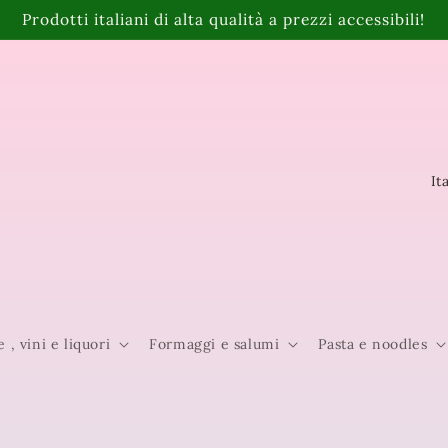
Prodotti italiani di alta qualità a prezzi accessibili!
P
a
e
s
e
e , vini e liquori
Formaggi e salumi
Pasta e noodles
/
A
r