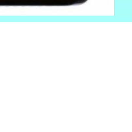
Metodi
di