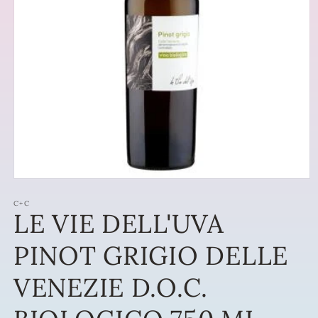
Apri
contenuti
multimediali
C+C
LE VIE DELL'UVA
1
in
finestra
PINOT GRIGIO DELLE
modale
VENEZIE D.O.C.