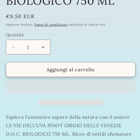
BIOLOGICO 750 ML
Prezzo
€9,50 EUR
di
Imposte incluse.
Spese di spedizione
calcolate al check-out.
listino
Quantità
Quantità
Diminuisci
Aumenta
quantità
quantità
per
per
LE
LE
Aggiungi al carrello
VIE
VIE
DELL&#39;UVA
DELL&#39;UVA
PINOT
PINOT
GRIGIO
GRIGIO
DELLE
DELLE
VENEZIE
VENEZIE
D.O.C.
D.O.C.
Esplora l'autentico sapore della natura con il nostro
BIOLOGICO
BIOLOGICO
LE VIE DELL'UVA PINOT GRIGIO DELLE VENEZIE
750
750
D.O.C. BIOLOGICO 750 ML. Ricco di sottili sfumature
ML
ML