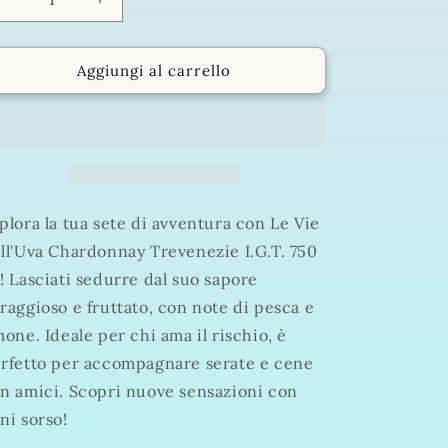
Diminuisci
Aumenta
quantità
quantità
per
per
Le
Le
Aggiungi al carrello
Vie
Vie
dell&#39;Uva
dell&#39;Uva
Chardonnay
Chardonnay
Trevenezie
Trevenezie
I.G.T.
I.G.T.
750
750
ml
ml
plora la tua sete di avventura con Le Vie
ll'Uva Chardonnay Trevenezie I.G.T. 750
! Lasciati sedurre dal suo sapore
raggioso e fruttato, con note di pesca e
mone. Ideale per chi ama il rischio, è
rfetto per accompagnare serate e cene
n amici. Scopri nuove sensazioni con
ni sorso!