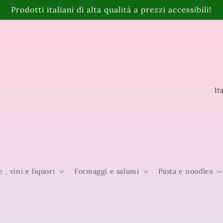
Prodotti italiani di alta qualità a prezzi accessibili!
P
a
e
s
e
e , vini e liquori
Formaggi e salumi
Pasta e noodles
/
A
r