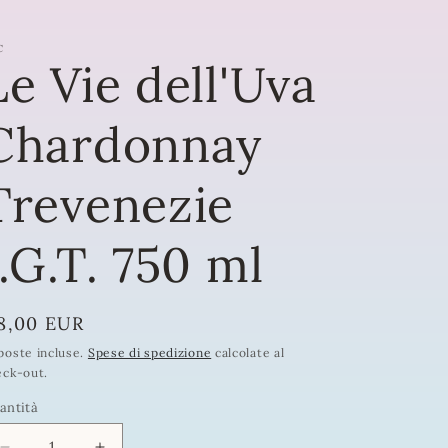
C
Le Vie dell'Uva
Chardonnay
Trevenezie
I.G.T. 750 ml
rezzo
8,00 EUR
poste incluse.
Spese di spedizione
calcolate al
eck-out.
stino
antità
antità