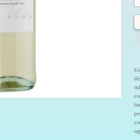
Es
de
ml
co
li
pe
co
og