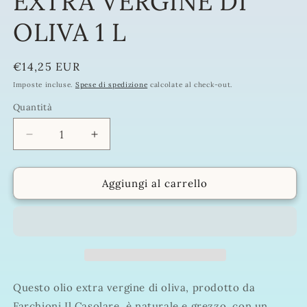
EXTRA VERGINE DI
OLIVA 1 L
Prezzo
€14,25 EUR
di
Imposte incluse.
Spese di spedizione
calcolate al check-out.
listino
Quantità
Quantità
Diminuisci
Aumenta
quantità
quantità
per
per
FARCHIONI
FARCHIONI
Aggiungi al carrello
IL
IL
CASOLARE
CASOLARE
GREZZO
GREZZO
NATURALE
NATURALE
OLIO
OLIO
EXTRA
EXTRA
VERGINE
VERGINE
Questo olio extra vergine di oliva, prodotto da
DI
DI
Farchioni Il Casolare, è naturale e grezzo, con un