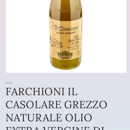
Apri
contenuti
multimediali
C+C
FARCHIONI IL
1
in
finestra
CASOLARE GREZZO
modale
NATURALE OLIO