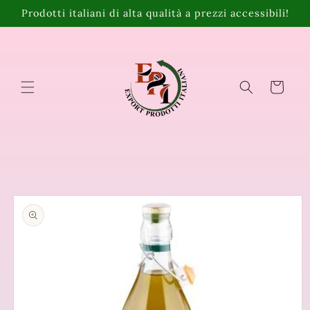
Vai
Prodotti italiani di alta qualità a prezzi accessibili!
direttamente
ai contenuti
Carrello
Passa alle
informazioni
sul prodotto