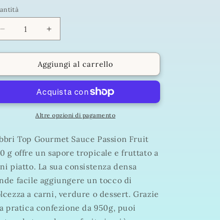
antità
antità
Diminuisci
Aumenta
quantità
quantità
per
per
FABBRI
FABBRI
Aggiungi al carrello
TOP
TOP
GOURMET
GOURMET
SAUCE
SAUCE
PASSION
PASSION
FRUIT
FRUIT
Altre opzioni di pagamento
950
950
G
G
bbri Top Gourmet Sauce Passion Fruit
0 g offre un sapore tropicale e fruttato a
ni piatto. La sua consistenza densa
nde facile aggiungere un tocco di
lcezza a carni, verdure o dessert. Grazie
la pratica confezione da 950g, puoi