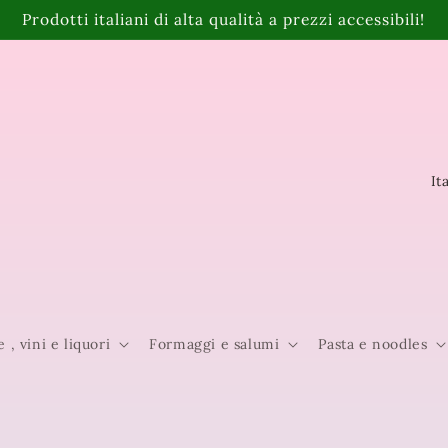
Prodotti italiani di alta qualità a prezzi accessibili!
P
a
e
s
e
e , vini e liquori
Formaggi e salumi
Pasta e noodles
/
A
r