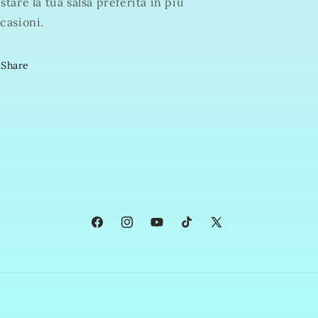
stare la tua salsa preferita in più
casioni.
Share
Facebook
Instagram
YouTube
TikTok
X
(Twitter)