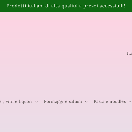
Prodotti italiani di alta qualità a prezzi accessibili!
P
a
e
s
e
e , vini e liquori
Formaggi e salumi
Pasta e noodles
/
A
r