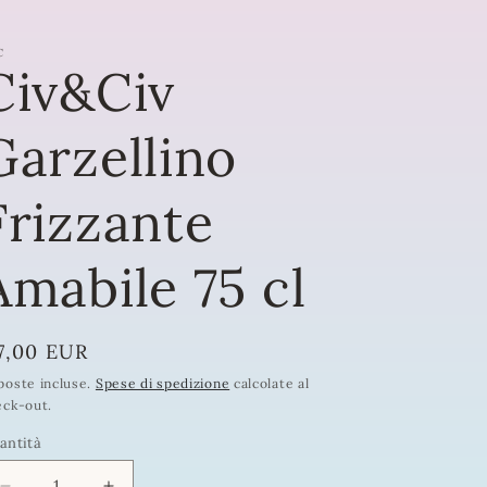
C
Civ&Civ
Garzellino
Frizzante
Amabile 75 cl
rezzo
7,00 EUR
poste incluse.
Spese di spedizione
calcolate al
eck-out.
stino
antità
antità