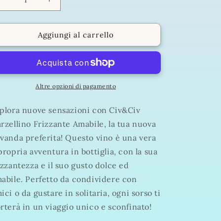
Diminuisci
Aumenta
quantità
quantità
per
per
Civ&amp;Civ
Civ&amp;Civ
Aggiungi al carrello
Garzellino
Garzellino
Frizzante
Frizzante
Amabile
Amabile
75
75
cl
cl
Altre opzioni di pagamento
plora nuove sensazioni con Civ&Civ
rzellino Frizzante Amabile, la tua nuova
vanda preferita! Questo vino è una vera
propria avventura in bottiglia, con la sua
izzantezza e il suo gusto dolce ed
abile. Perfetto da condividere con
ici o da gustare in solitaria, ogni sorso ti
rterà in un viaggio unico e sconfinato!