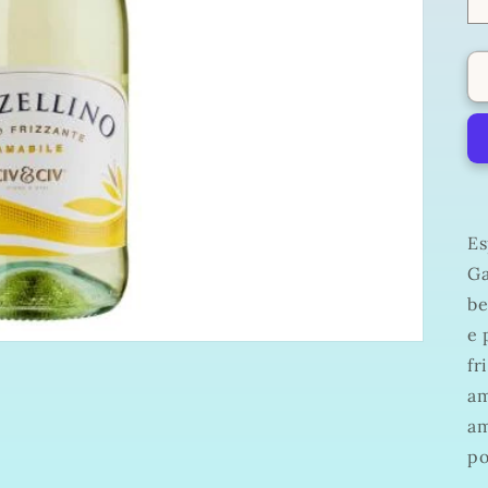
Es
Ga
be
e 
fr
am
am
po