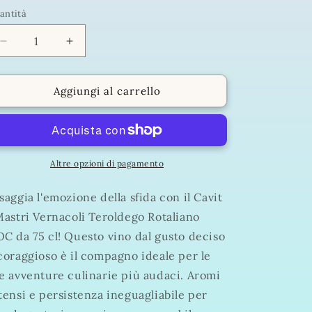
antità
antità
Diminuisci
Aumenta
quantità
quantità
per
per
Cavit
Cavit
Aggiungi al carrello
i
i
Mastri
Mastri
Vernacoli
Vernacoli
Teroldego
Teroldego
Rotaliano
Rotaliano
Altre opzioni di pagamento
DOC
DOC
75
75
saggia l'emozione della sfida con il Cavit
cl
cl
Mastri Vernacoli Teroldego Rotaliano
C da 75 cl! Questo vino dal gusto deciso
coraggioso è il compagno ideale per le
e avventure culinarie più audaci. Aromi
tensi e persistenza ineguagliabile per