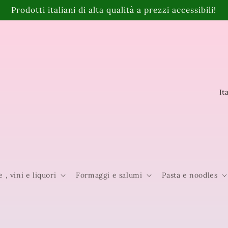
Prodotti italiani di alta qualità a prezzi accessibili!
P
a
e
s
e
e , vini e liquori
Formaggi e salumi
Pasta e noodles
/
A
r