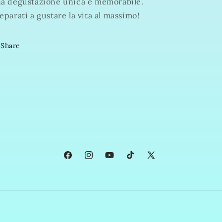
a degustazione unica e memorabile.
eparati a gustare la vita al massimo!
Share
Facebook
Instagram
YouTube
TikTok
X
(Twitter)