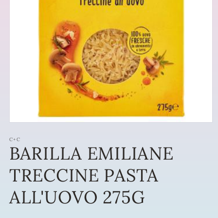
Apri
contenuti
multimediali
C+C
BARILLA EMILIANE
1
in
finestra
TRECCINE PASTA
modale
ALL'UOVO 275G