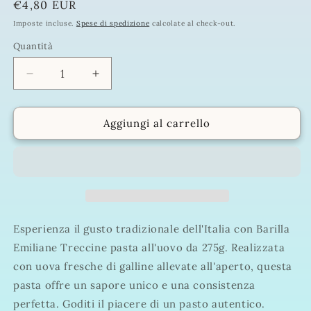
Prezzo
€4,80 EUR
di
Imposte incluse.
Spese di spedizione
calcolate al check-out.
listino
Quantità
Quantità
Diminuisci
Aumenta
quantità
quantità
per
per
BARILLA
BARILLA
Aggiungi al carrello
EMILIANE
EMILIANE
TRECCINE
TRECCINE
PASTA
PASTA
ALL&#39;UOVO
ALL&#39;UOVO
275G
275G
Esperienza il gusto tradizionale dell'Italia con Barilla
Emiliane Treccine pasta all'uovo da 275g. Realizzata
con uova fresche di galline allevate all'aperto, questa
pasta offre un sapore unico e una consistenza
perfetta. Goditi il piacere di un pasto autentico.