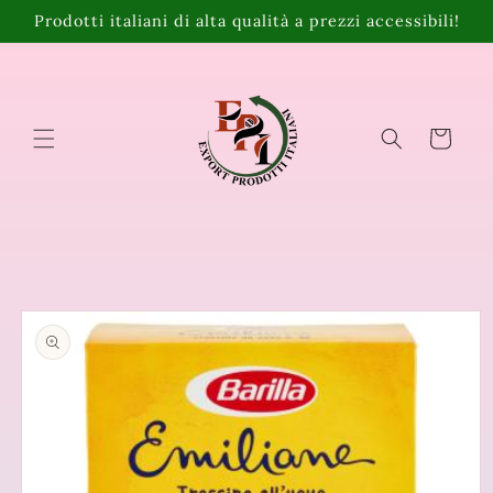
Vai
Prodotti italiani di alta qualità a prezzi accessibili!
direttamente
ai contenuti
Carrello
Passa alle
informazioni
sul prodotto